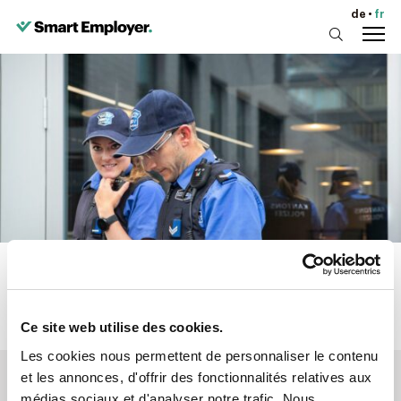
de
fr
Ce site web utilise des cookies.
Les cookies nous permettent de personnaliser le contenu
et les annonces, d'offrir des fonctionnalités relatives aux
Année de fondation:
1803
Site web:
www.polizei-ag.ch
médias sociaux et d'analyser notre trafic. Nous