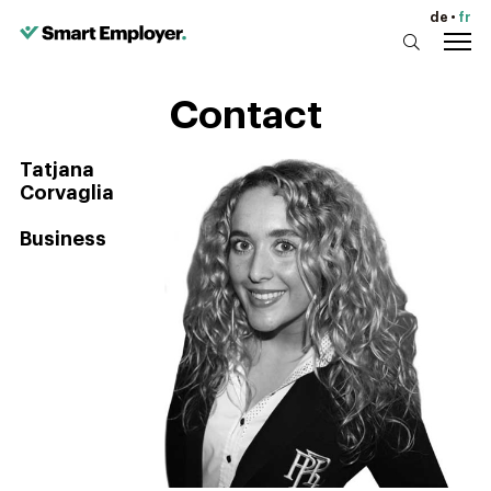
de
fr
Contact
Tatjana
Corvaglia
Business