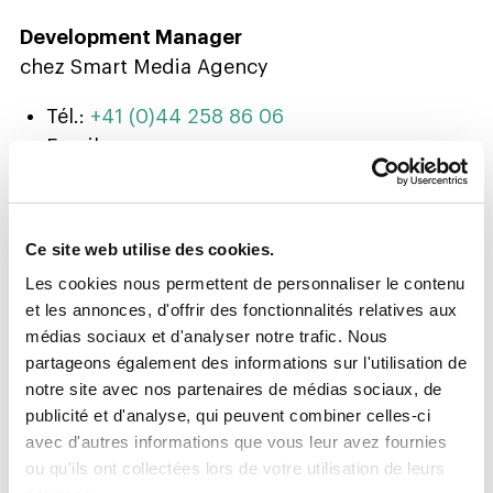
Development Manager
chez Smart Media Agency
Tél.:
+41 (0)44 258 86 06
Email:
tatjana.corvaglia@smartmediaagency.ch
Ce site web utilise des cookies.
Les cookies nous permettent de personnaliser le contenu
Vous souhaitez en savoir plus à propos de
et les annonces, d'offrir des fonctionnalités relatives aux
Smart Media Agency et de ses solutions de
médias sociaux et d'analyser notre trafic. Nous
marketing de contenu? Contactez-nous
partageons également des informations sur l'utilisation de
notre site avec nos partenaires de médias sociaux, de
sans plus tarder!
publicité et d'analyse, qui peuvent combiner celles-ci
PRÉNOM
*
avec d'autres informations que vous leur avez fournies
ou qu'ils ont collectées lors de votre utilisation de leurs