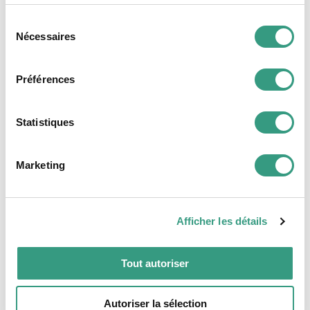
services.
Sélection
NOM
*
Nécessaires
du
consentement
Préférences
E-MAIL
*
Statistiques
TÉLÉPHONE
Marketing
Afficher les détails
MESSAGE
*
Tout autoriser
Autoriser la sélection