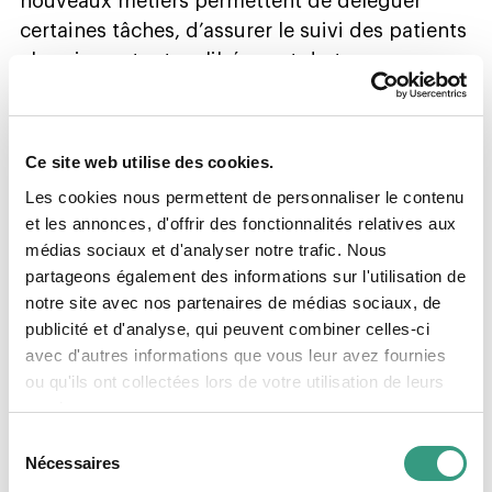
nouveaux métiers permettent de déléguer
certaines tâches, d’assurer le suivi des patients
chroniques tout en libérerant du temps
médical pour les situations plus complexes.
Les pharmaciens, longtemps cantonnés à la
Ce site web utilise des cookies.
délivrance de médicaments, peuvent ainsi
Les cookies nous permettent de personnaliser le contenu
jouer un rôle accru dans la prévention, la
et les annonces, d'offrir des fonctionnalités relatives aux
vaccination et le suivi thérapeutique. Les
médias sociaux et d'analyser notre trafic. Nous
physiothérapeutes et les diététiciennes,
partageons également des informations sur l'utilisation de
intégrés dans des programmes structurés de
notre site avec nos partenaires de médias sociaux, de
santé, apportent leur expertise pour réduire les
publicité et d'analyse, qui peuvent combiner celles-ci
complications, améliorer l’autonomie des
avec d'autres informations que vous leur avez fournies
patients et prévenir des hospitalisations
ou qu'ils ont collectées lors de votre utilisation de leurs
coûteuses.
services.
Sélection
En d’autres termes : il ne s’agit pas seulement
Nécessaires
du
d’avoir « plus de soignants », mais d’avoir des