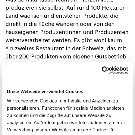
produzieren sie selbst. Auf rund 100 Hektaren
Land wachsen und entstehen Produkte, die
direkt in die Küche wandern oder von den
hauseigenen Produzentinnen und Produzenten
weiterverarbeitet werden. Es gibt wohl kaum
ein zweites Restaurant in der Schweiz, das mit
über 200 Produkten vom eigenen Gutsbetrieb
beliefert wird.
Die Vielfalt bietet ideale Voraussetzungen für
spannende Rahmenprogramme und
Diese Webseite verwendet Cookies
themenspezifische Rundgänge. Nach
Wir verwenden Cookies, um Inhalte und Anzeigen zu
intensivem Arbeiten im Seminarraum an
personalisieren, Funktionen für soziale Medien anbieten
strategischen Themen fördern diese Angebote
zu können und die Zugriffe auf unsere Website zu
den Teamgeist. Das gemeinsame Erlebnis
analysieren. Außerdem geben wir Informationen zu Ihrer
stärkt das Wir-Gefühl und bleibt garantiert in
Verwendung unserer Website an unsere Partner für