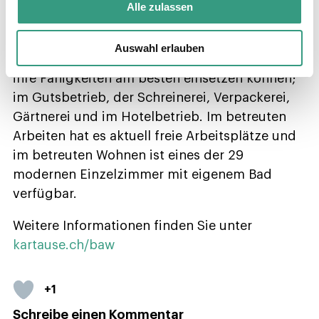
Alle zulassen
Begleitetes Arbeiten und Wohnen
Die Mitarbeiterinnen und Mitarbeiter mit
Auswahl erlauben
Unterstützungsbedarf arbeiten dort mit, wo sie
ihre Fähigkeiten am besten einsetzen können;
im Gutsbetrieb, der Schreinerei, Verpackerei,
Gärtnerei und im Hotelbetrieb. Im betreuten
Arbeiten hat es aktuell freie Arbeitsplätze und
im betreuten Wohnen ist eines der 29
modernen Einzelzimmer mit eigenem Bad
verfügbar.
Weitere Informationen finden Sie unter
kartause.ch/baw
+1
Schreibe einen Kommentar