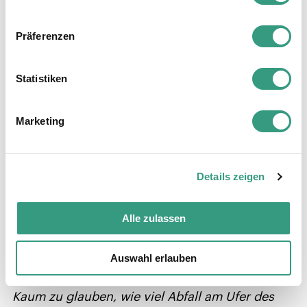
Hunde und zehn Kaninchen.
Präferenzen
Statistiken
Marketing
Details zeigen
Alle zulassen
«Das neue ‹Engagement Beyond Business›-
Programm gefällt mir sehr gut, unser erster
Auswahl erlauben
Einsatz am Genfersee war ein tolles
Teamerlebnis für eine gute und wichtige Sache.
Kaum zu glauben, wie viel Abfall am Ufer des