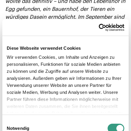
wollte das definitiv – und habe den Lebenshof in
Egg gefunden, ein Bauernhof, der Tieren ein
würdiges Dasein ermöglicht. Im September sind
wir mit einem Zehner-Team und einem Camion
voll Hilti-Geräten ausgerückt und haben einen
Tag lang geholfen bei der Sanierung eines alten
Diese Webseite verwendet Cookies
Stalles. Eine super Erfahrung für uns
Bürogummis!»
Wir verwenden Cookies, um Inhalte und Anzeigen zu
personalisieren, Funktionen für soziale Medien anbieten
Marta Kubacka, Systemadministratorin
zu können und die Zugriffe auf unsere Website zu
Flottenmanagement, Hilti Schweiz AG
analysieren. Außerdem geben wir Informationen zu Ihrer
Verwendung unserer Website an unsere Partner für
Marta Kubacka startete 2015 im Kundendienst
soziale Medien, Werbung und Analysen weiter. Unsere
für die Romandie, wo sie ihr Französisch
Partner führen diese Informationen möglicherweise mit
deutlich verbessern konnte. Da sie
weiteren Daten zusammen, die Sie ihnen bereitgestellt
Abwechslung liebt, wechselte sie einige Jahre
haben oder die sie im Rahmen Ihrer Nutzung der Dienste
später ins Flottenmanagement-Team. Zuhause
gesammelt haben.
Einwilligungsauswahl
kümmert sich die Mitarbeitende um zwei
Notwendig