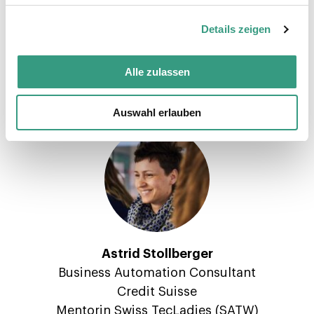
zukünftige, nachhaltige Mobilität, unter
Details zeigen
anderem mit Themen zum autonomen Fahren
und digitalen Lösungen für die Instandhaltung
Alle zulassen
von Schienenfahrzeugen.»
Auswahl erlauben
Astrid Stollberger
Business Automation Consultant
Credit Suisse
Mentorin Swiss TecLadies (SATW)