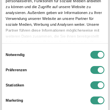
personalisieren, Funktionen für soziale Medien anbieten
zu können und die Zugriffe auf unsere Website zu
analysieren. Außerdem geben wir Informationen zu Ihrer
Verwendung unserer Website an unsere Partner für
soziale Medien, Werbung und Analysen weiter. Unsere
Partner führen diese Informationen möglicherweise mit
weiteren Daten zusammen, die Sie ihnen bereitgestellt
haben oder die sie im Rahmen Ihrer Nutzung der Dienste
Andrea Katharina Fuchs
gesammelt haben.
Einwilligungsauswahl
MSc Mechanical Engineering ETH
Notwendig
Senior Consultant
PROSE AG
Präferenzen
Mentorin Swiss TecLadies (SATW)
«Bewegende Maschinen und Systeme haben
Statistiken
mich schon immer interessiert. Im
Maschinenbaustudium konnte ich das mit
Marketing
meiner Freude am Rechnen verbinden. In
meinem Beruf gestalte ich mit meinem Team die