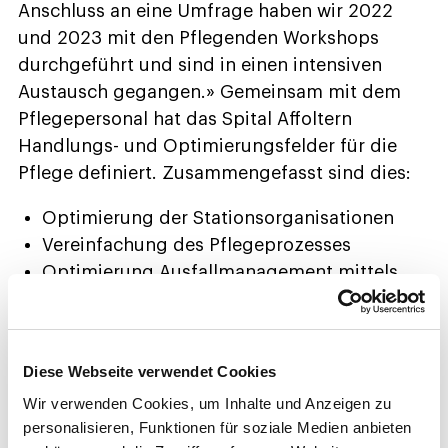
Anschluss an eine Umfrage haben wir 2022
und 2023 mit den Pflegenden Workshops
durchgeführt und sind in einen intensiven
Austausch gegangen.» Gemeinsam mit dem
Pflegepersonal hat das Spital Affoltern
Handlungs- und Optimierungsfelder für die
Pflege definiert. Zusammengefasst sind dies:
Optimierung der Stationsorganisationen
Vereinfachung des Pflegeprozesses
Optimierung Ausfallmanagement mittels
Softwarelösung
Abgeltung von Sondereinsätzen
Prüfung neuer Schichtmodelle
Diese Webseite verwendet Cookies
Bedürfnisorientiertere Dienstzeiten und -
Wir verwenden Cookies, um Inhalte und Anzeigen zu
pläne
personalisieren, Funktionen für soziale Medien anbieten
Neuanschaffung Berufskleidung