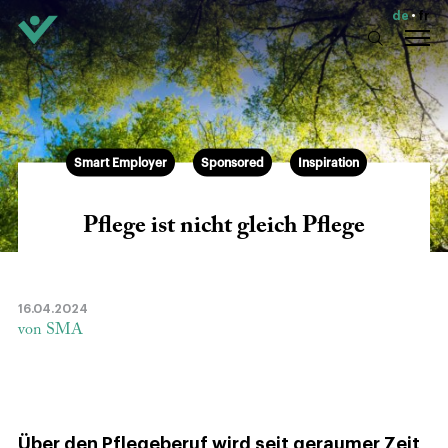
de
fr
Smart Employer
Sponsored
Inspiration
Pflege ist nicht gleich Pflege
16.04.2024
von SMA
Über den Pflegeberuf wird seit geraumer Zeit