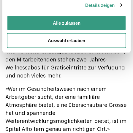
leistungsgerechte Löhne wichtig – Frauen und
Details zeigen
Männer verdienen gleich viel. Ein besonderes
Augenmerk legt das Spital auch auf die
Alle zulassen
Lohnnebenleistungen. Hierzu gehören zum
Beispiel die Beteiligung am Fitness-Abo, am
Auswahl erlauben
ÖV-Abo, an externen Weiterbildungen – das
interne Weiterbildungsangebot ist kostenlos –,
den Mitarbeitenden stehen zwei Jahres-
Wellnessabos für Gratiseintritte zur Verfügung
und noch vieles mehr.
«Wer im Gesundheitswesen nach einem
Arbeitgeber sucht, der eine familiäre
Atmosphäre bietet, eine überschaubare Grösse
hat und spannende
Weiterentwicklungsmöglichkeiten bietet, ist im
Spital Affoltern genau am richtigen Ort.»