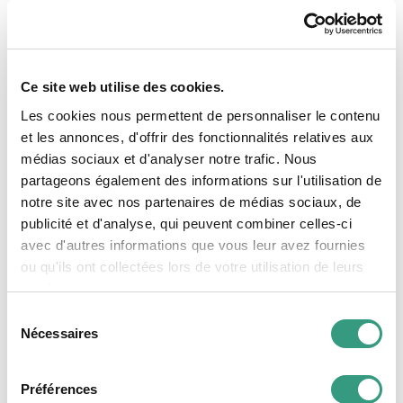
répartition du statut serait choisie par soi-
même et non par les autorités », explique
Marco Salvi. L’objectif était d’anticiper les
Ce site web utilise des cookies.
évolutions et les besoins qui en découleraient
et de déjà lancer une discussion sur les
Les cookies nous permettent de personnaliser le contenu
solutions possibles car, pour l’instant, il serait
et les annonces, d'offrir des fonctionnalités relatives aux
médias sociaux et d'analyser notre trafic. Nous
encore trop tôt pour un tel statut. Selon Marco
partageons également des informations sur l'utilisation de
Salvi, il n’y a pas encore urgence: « Les efforts
notre site avec nos partenaires de médias sociaux, de
et les complications d’une introduction sont
publicité et d'analyse, qui peuvent combiner celles-ci
actuellement plus importants que son utilité ».
avec d'autres informations que vous leur avez fournies
Néanmoins, si l’évolution de la pluriactivité
ou qu'ils ont collectées lors de votre utilisation de leurs
devait se poursuivre ainsi, il pourrait être
services.
nécessaire d’adapter le droit du travail aux
Sélection
nouveaux besoins.
Nécessaires
du
consentement
Préférences