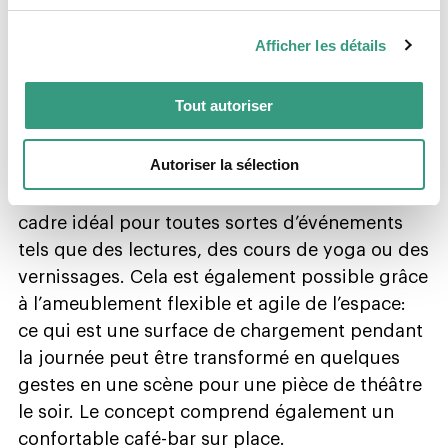
réserver un créneau (taille et durée) en ligne
sur so-go.ch». Le setting choisi est mis à
Afficher les détails
disposition dans le marché couvert pour la
période déterminée. SōGō ne se prête pas
Tout autoriser
seulement à la présentation et à la vente de
produits tels que des articles de décoration, de
Autoriser la sélection
la mode ou des cosmétiques, mais le marché
couvert à deux étages offre également un
cadre idéal pour toutes sortes d’événements
tels que des lectures, des cours de yoga ou des
vernissages. Cela est également possible grâce
à l’ameublement flexible et agile de l’espace:
ce qui est une surface de chargement pendant
la journée peut être transformé en quelques
gestes en une scène pour une pièce de théâtre
le soir. Le concept comprend également un
confortable café-bar sur place.