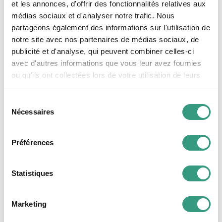
et les annonces, d'offrir des fonctionnalités relatives aux
décembre dernier les locaux multifonctionnels
médias sociaux et d'analyser notre trafic. Nous
de la Bederstrasse 94. «SōGō» peut signifier en
partageons également des informations sur l'utilisation de
japonais synthèse, réunion ou assemblage de
notre site avec nos partenaires de médias sociaux, de
publicité et d'analyse, qui peuvent combiner celles-ci
parties en un tout homogène. Cela résume
avec d'autres informations que vous leur avez fournies
également l’intention que Fiona Pünjer et ses
ou qu'ils ont collectées lors de votre utilisation de leurs
collègues poursuivent avec leur marché
services.
couvert: «Nous voulons offrir aux
Sélection
entrepreneurs innovants et aux créateurs
Nécessaires
du
culturels un espace attrayant dans un
consentement
environnement urbain, dans lequel ils peuvent
Préférences
présenter et rendre accessibles leurs affaires,
leurs projets ou leurs produits de manière
attrayante». Les start-up ne sont pas les seules
Statistiques
à être les bienvenues au marché couvert SōGō,
les PME de tous types le sont également:
Marketing
«Chacun peut rapidement et facilement