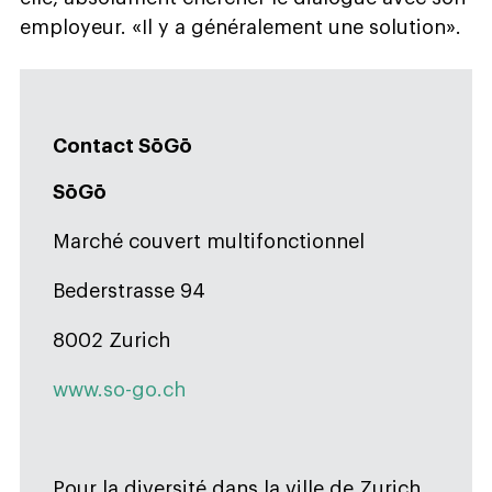
employeur. «Il y a généralement une solution».
Contact SōGō
SōGō
Marché couvert multifonctionnel
Bederstrasse 94
8002 Zurich
www.so-go.ch
Pour la diversité dans la ville de Zurich.