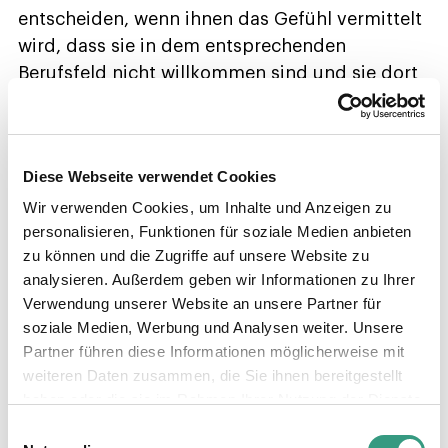
entscheiden, wenn ihnen das Gefühl vermittelt
wird, dass sie in dem entsprechenden
Berufsfeld nicht willkommen sind und sie dort
keine gleichberechtigten Chancen haben.«
»Germany’s Next Role Model« dringend
Diese Webseite verwendet Cookies
gesucht
Wir verwenden Cookies, um Inhalte und Anzeigen zu
Vorbilder als zentraler Grund, sich aktiv für ein
personalisieren, Funktionen für soziale Medien anbieten
MINT-Studium oder eine MINT-Ausbildung zu
zu können und die Zugriffe auf unsere Website zu
analysieren. Außerdem geben wir Informationen zu Ihrer
entscheiden, sollten also nicht kleingeredet
Verwendung unserer Website an unsere Partner für
werden. Zu selten tauchen aus dem
soziale Medien, Werbung und Analysen weiter. Unsere
technischen Produktionsbereich kommende
Partner führen diese Informationen möglicherweise mit
Mitarbeiterinnen in der Öffentlichkeit oder gar
weiteren Daten zusammen, die Sie ihnen bereitgestellt
in den Medien auf. Überall weiter »Top
haben oder die sie im Rahmen Ihrer Nutzung der Dienste
Models«, aber keine »Role Models«. Warum
gesammelt haben.
Einwilligungsauswahl
stehen auf Automessen immer noch Hostessen